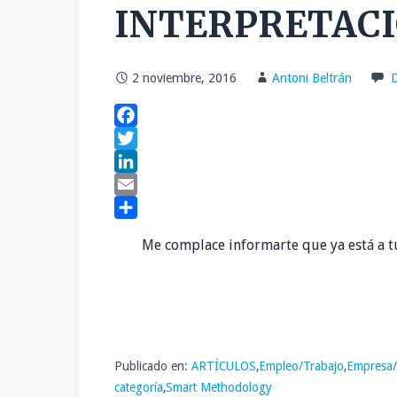
INTERPRETACI
2 noviembre, 2016
Antoni Beltrán
D
F
a
T
c
w
L
e
i
i
E
b
t
n
m
C
Me complace informarte que ya está a tu
o
t
k
a
o
o
e
e
i
m
k
r
d
l
p
I
a
n
r
Publicado en:
ARTÍCULOS
,
Empleo/Trabajo
,
Empresa/
t
categoría
,
Smart Methodology
i