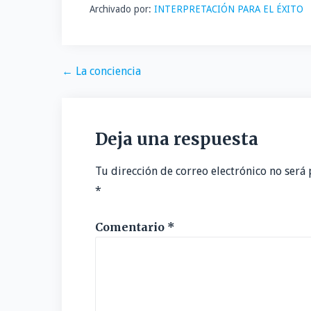
Archivado por:
INTERPRETACIÓN PARA EL ÉXITO
r
Navegación
← La conciencia
de
entradas
Deja una respuesta
Tu dirección de correo electrónico no será 
*
Comentario
*