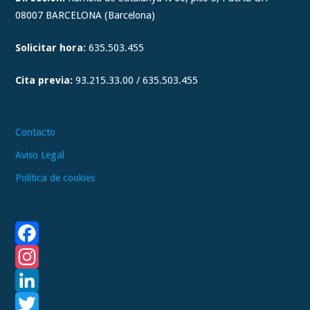
a
08007 BARCELONA (Barcelona)
g
Solicitar hora:
635.503.455
r
a
Cita previa:
93.215.33.00 / 635.503.455
m
Contacto
Aviso Legal
Política de cookies
F
a
I
c
n
L