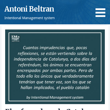
Saltar
Antoni Beltran
al
contenido
Intentional Management system