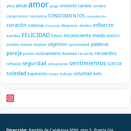
amor
amar
cambio
alma
APRENDER
cerebro
apego
CONOCIMIENTOS
compromiso
conciencia
contradicción
corazón
esfuerzo
creencias
desprecio
destino
Despertar
FELICIDAD
inconsciente
miedo
futuro
estrellas
MIEDOS
objetivos
palabras
modelo mental
objetivo
oportunidad
pareja
recuerdos
razonamiento
pasión
Realidad
recuerdo
sentimientos
seguridad
SENTIR
reflexión
sensaciones
soledad
voluntad
Superación
éxito
trabajo
tiempo
I
n
s
t
Dirección:
Rambla de Catalunya Nº66, piso 5, Puerta GH