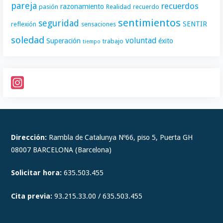
pareja
recuerdos
razonamiento
pasión
Realidad
recuerdo
sentimientos
seguridad
SENTIR
reflexión
sensaciones
soledad
voluntad
Superación
éxito
trabajo
tiempo
I
n
s
t
Dirección:
Rambla de Catalunya Nº66, piso 5, Puerta GH
a
08007 BARCELONA (Barcelona)
g
Solicitar hora:
635.503.455
r
a
Cita previa:
93.215.33.00 / 635.503.455
m