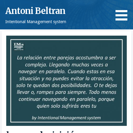
Saltar
Antoni Beltran
al
contenido
Intentional Management system