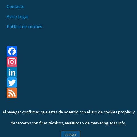
Contacto
Aviso Legal
Política de cookies
F
a
I
c
n
L
e
s
i
T
b
t
n
w
F
Al navegar confirmas que estás de acuerdo con el uso de cookies propias y
o
a
k
i
e
de terceros con fines técnicos, analíticos y de marketing.
Más info
.
o
g
e
t
e
Copyright © 2026 Antoni Beltran
k
r
d
t
d
CERRAR