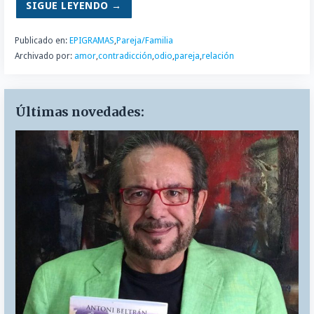
SIGUE LEYENDO →
Publicado en:
EPIGRAMAS
,
Pareja/Familia
Archivado por:
amor
,
contradicción
,
odio
,
pareja
,
relación
Últimas novedades: