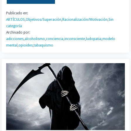
Publicado en:
ARTÍCULOS
,
Objetivos/Superación
,
Racionalización/Motivación
,
Sin
categoría
Archivado por:
adicciones
,
alcoholismo
,
conciencia
,
inconsciente
,
ludopatia
,
modelo
mental
,
opioides
,
tabaquismo