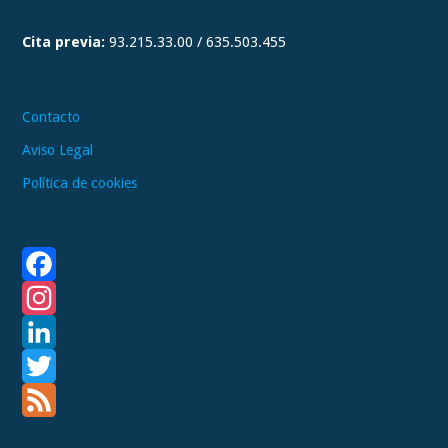
a
Cita previa:
93.215.33.00 / 635.503.455
m
Contacto
Aviso Legal
Política de cookies
F
a
I
c
n
L
e
s
i
T
b
t
n
w
F