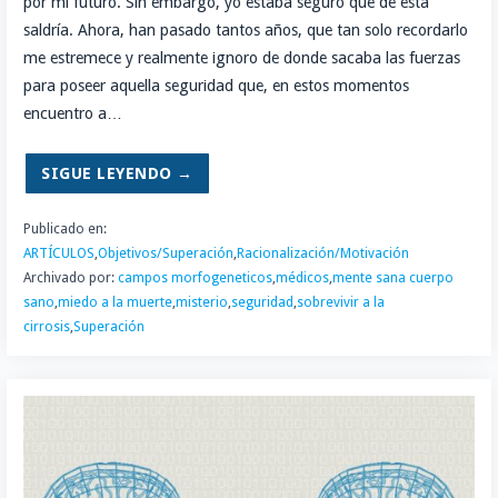
por mi futuro. Sin embargo, yo estaba seguro que dé esta
saldría. Ahora, han pasado tantos años, que tan solo recordarlo
me estremece y realmente ignoro de donde sacaba las fuerzas
para poseer aquella seguridad que, en estos momentos
encuentro a…
SIGUE LEYENDO →
Publicado en:
ARTÍCULOS
,
Objetivos/Superación
,
Racionalización/Motivación
Archivado por:
campos morfogeneticos
,
médicos
,
mente sana cuerpo
sano
,
miedo a la muerte
,
misterio
,
seguridad
,
sobrevivir a la
cirrosis
,
Superación