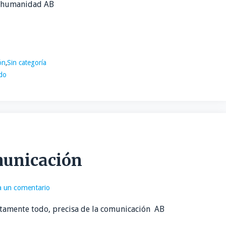
la humanidad AB
ón
,
Sin categoría
ido
municación
a un comentario
utamente todo, precisa de la comunicación AB