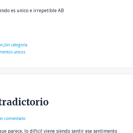
endo es unico e irrepetible AB
ón
,
Sin categoría
entos unicos
radictorio
un comentario
e parece, lo dificil viene siendo sentir ese sentimento