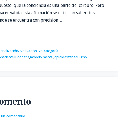
uesto, que la conciencia es una parte del cerebro. Pero
hacer valida esta afirmación se deberían saber dos
onde se encuentra con precisión…
ionalización/Motivación
,
Sin categoría
onsciente
,
ludopatia
,
modelo mental
,
opioides
,
tabaquismo
momento
 un comentario