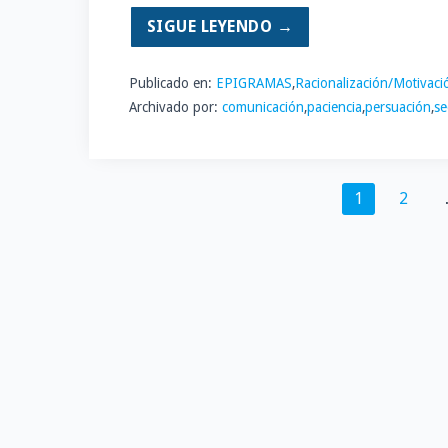
SIGUE LEYENDO →
Publicado en:
EPIGRAMAS
,
Racionalización/Motivaci
Archivado por:
comunicación
,
paciencia
,
persuación
,
se
Navegación
1
2
por
Entrada