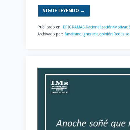
SIGUE LEYENDO →
Publicado en:
EPIGRAMAS
,
Racionalización/Motivaci
Archivado por:
fanatismo
,
ignoracia
,
opinión
,
Redes soc