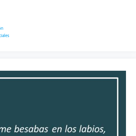
ón
iales