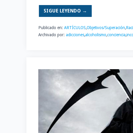
SIGUE LEYENDO →
Publicado en:
ARTÍCULOS
,
Objetivos/Superación
,
Rac
Archivado por:
adicciones
,
alcoholismo
,
conciencia
,
inc