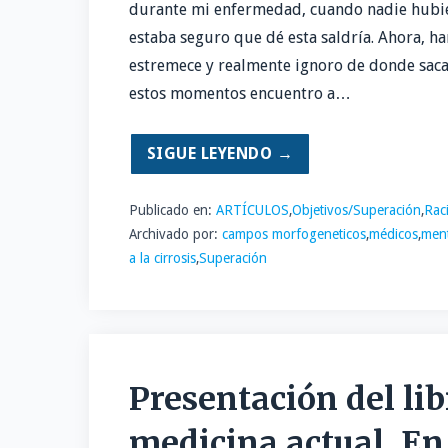
durante mi enfermedad, cuando nadie hubie
estaba seguro que dé esta saldría. Ahora, h
estremece y realmente ignoro de donde saca
estos momentos encuentro a…
SIGUE LEYENDO →
Publicado en:
ARTÍCULOS
,
Objetivos/Superación
,
Rac
Archivado por:
campos morfogeneticos
,
médicos
,
ment
a la cirrosis
,
Superación
Presentación del lib
medicina actual. En 