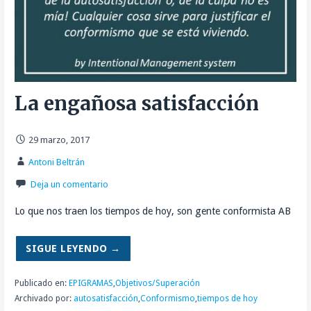
La engañosa satisfacción
29 marzo, 2017
Antoni Beltrán
Deja un comentario
Lo que nos traen los tiempos de hoy, son gente conformista AB
SIGUE LEYENDO →
Publicado en:
EPIGRAMAS
,
Objetivos/Superación
Archivado por:
autosatisfacción
,
Conformismo
,
tiempos de hoy