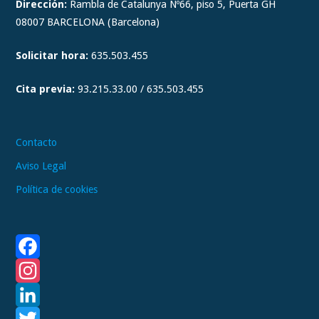
t
Dirección:
Rambla de Catalunya Nº66, piso 5, Puerta GH
a
08007 BARCELONA (Barcelona)
g
Solicitar hora:
635.503.455
r
a
Cita previa:
93.215.33.00 / 635.503.455
m
Contacto
Aviso Legal
Política de cookies
F
a
I