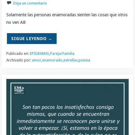
Deja un comentario
Solamente las personas enamoradas sienten las cosas que otros
no ven AB
SIGUE LEYENDO →
Publicado en:
EPIGRAMAS
,
Pareja/Familia
Archivado por:
amor
,
enamorado
,
estrellas
,
poesia