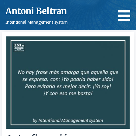
Saltar
Antoni Beltran
al
contenido
Intentional Management system