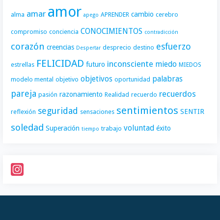
amor
amar
cambio
alma
APRENDER
cerebro
apego
CONOCIMIENTOS
compromiso
conciencia
contradicción
corazón
esfuerzo
creencias
desprecio
destino
Despertar
FELICIDAD
inconsciente
miedo
futuro
estrellas
MIEDOS
objetivos
palabras
modelo mental
objetivo
oportunidad
pareja
recuerdos
razonamiento
pasión
Realidad
recuerdo
sentimientos
seguridad
SENTIR
reflexión
sensaciones
soledad
voluntad
Superación
éxito
trabajo
tiempo
I
n
s