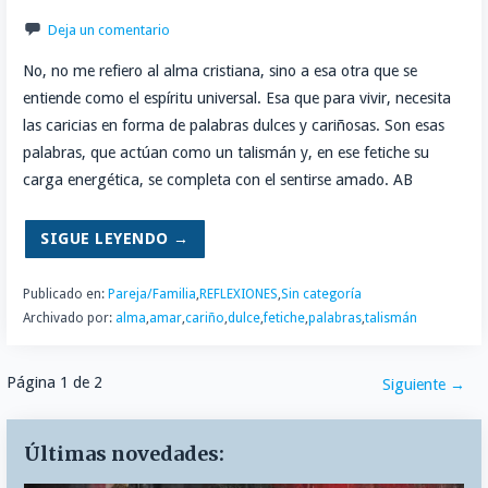
Deja un comentario
No, no me refiero al alma cristiana, sino a esa otra que se
entiende como el espíritu universal. Esa que para vivir, necesita
las caricias en forma de palabras dulces y cariñosas. Son esas
palabras, que actúan como un talismán y, en ese fetiche su
carga energética, se completa con el sentirse amado. AB
SIGUE LEYENDO →
Publicado en:
Pareja/Familia
,
REFLEXIONES
,
Sin categoría
Archivado por:
alma
,
amar
,
cariño
,
dulce
,
fetiche
,
palabras
,
talismán
Navegación
Página 1 de 2
Siguiente →
por
Últimas novedades:
Entrada