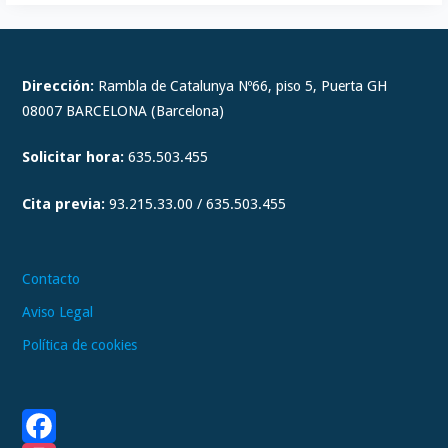
I
n
s
t
Dirección:
Rambla de Catalunya Nº66, piso 5, Puerta GH
a
08007 BARCELONA (Barcelona)
g
Solicitar hora:
635.503.455
r
a
Cita previa:
93.215.33.00 / 635.503.455
m
Contacto
Aviso Legal
Política de cookies