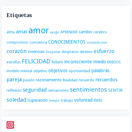
Etiquetas
amor
amar
cambio
alma
APRENDER
cerebro
apego
CONOCIMIENTOS
compromiso
conciencia
contradicción
corazón
esfuerzo
creencias
desprecio
destino
Despertar
FELICIDAD
inconsciente
miedo
futuro
estrellas
MIEDOS
objetivos
palabras
modelo mental
objetivo
oportunidad
pareja
recuerdos
razonamiento
pasión
Realidad
recuerdo
sentimientos
seguridad
SENTIR
reflexión
sensaciones
soledad
voluntad
Superación
éxito
trabajo
tiempo