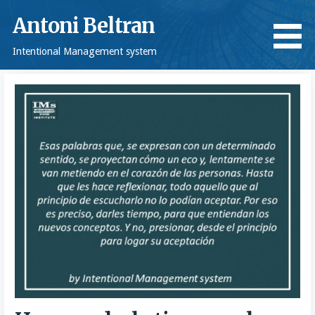
Saltar
Antoni Beltran
al
contenido
Intentional Management system