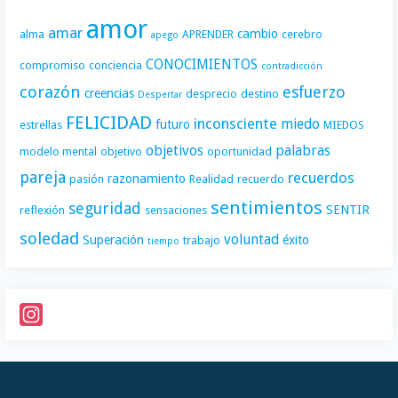
amor
amar
cambio
alma
APRENDER
cerebro
apego
CONOCIMIENTOS
compromiso
conciencia
contradicción
corazón
esfuerzo
creencias
desprecio
destino
Despertar
FELICIDAD
inconsciente
miedo
futuro
estrellas
MIEDOS
objetivos
palabras
modelo mental
objetivo
oportunidad
pareja
recuerdos
razonamiento
pasión
Realidad
recuerdo
sentimientos
seguridad
SENTIR
reflexión
sensaciones
soledad
voluntad
Superación
éxito
trabajo
tiempo
I
n
s