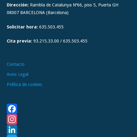
t
Dirección:
Rambla de Catalunya Nº66, piso 5, Puerta GH
a
08007 BARCELONA (Barcelona)
g
Solicitar hora:
635.503.455
r
a
Cita previa:
93.215.33.00 / 635.503.455
m
Contacto
Aviso Legal
Política de cookies
F
a
I