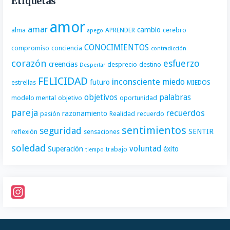
Etiquetas
amor
amar
cambio
alma
APRENDER
cerebro
apego
CONOCIMIENTOS
compromiso
conciencia
contradicción
corazón
esfuerzo
creencias
desprecio
destino
Despertar
FELICIDAD
inconsciente
miedo
futuro
estrellas
MIEDOS
objetivos
palabras
modelo mental
objetivo
oportunidad
pareja
recuerdos
razonamiento
pasión
Realidad
recuerdo
sentimientos
seguridad
SENTIR
reflexión
sensaciones
soledad
voluntad
Superación
éxito
trabajo
tiempo
I
n