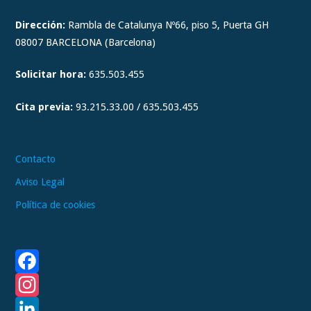
s
t
Dirección:
Rambla de Catalunya Nº66, piso 5, Puerta GH
a
08007 BARCELONA (Barcelona)
g
Solicitar hora:
635.503.455
r
a
Cita previa:
93.215.33.00 / 635.503.455
m
Contacto
Aviso Legal
Política de cookies
F
a
I