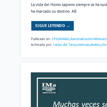
La vida del Homo sapiens siempre se ha sus
ha marcado su destino AB
SIGUE LEYENDO →
Publicado en:
EPIGRAMAS
,
Racionalización/Motivaci
Archivado por:
Cartas del Tarot
,
creencias
,
destino
,
Dio