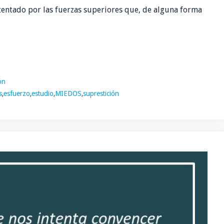
tentado por las fuerzas superiores que, de alguna forma
ón
s
,
esfuerzo
,
estudio
,
MIEDOS
,
suprestición