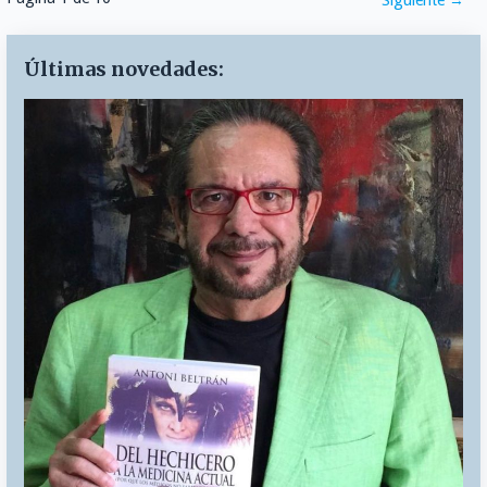
Navegación
por
Últimas novedades:
Entrada