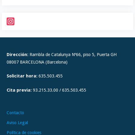
I
n
s
t
Dirección:
Rambla de Catalunya Nº66, piso 5, Puerta GH
a
08007 BARCELONA (Barcelona)
g
Solicitar hora:
635.503.455
r
a
Cita previa:
93.215.33.00 / 635.503.455
m
Contacto
Aviso Legal
Política de cookies