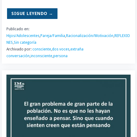
SIGUE LEYENDO →
Publicado en:
Hijos/Adolescentes
,
Pareja/Familia
,
Racionalización/Motivación
,
REFLEXIO
NES
,
Sin categoría
Archivado por:
consciente
,
dos voces
,
extraña
conversación
,
inconsciente
,
persona