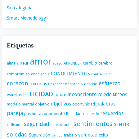
Sin categoría
Smart Methodology
Etiquetas
amor
amar
cambio
alma
APRENDER
cerebro
apego
CONOCIMIENTOS
compromiso
conciencia
contradicción
corazón
esfuerzo
creencias
desprecio
destino
Despertar
FELICIDAD
inconsciente
miedo
futuro
estrellas
MIEDOS
objetivos
palabras
modelo mental
objetivo
oportunidad
pareja
recuerdos
razonamiento
pasión
Realidad
recuerdo
sentimientos
seguridad
SENTIR
reflexión
sensaciones
soledad
voluntad
Superación
éxito
trabajo
tiempo