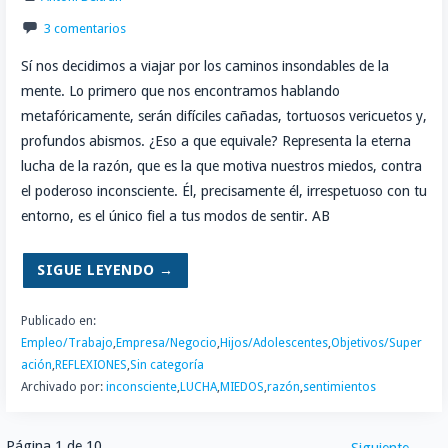
3 comentarios
Sí nos decidimos a viajar por los caminos insondables de la
mente. Lo primero que nos encontramos hablando
metafóricamente, serán difíciles cañadas, tortuosos vericuetos y,
profundos abismos. ¿Eso a que equivale? Representa la eterna
lucha de la razón, que es la que motiva nuestros miedos, contra
el poderoso inconsciente. Él, precisamente él, irrespetuoso con tu
entorno, es el único fiel a tus modos de sentir. AB
SIGUE LEYENDO →
Publicado en:
Empleo/Trabajo
,
Empresa/Negocio
,
Hijos/Adolescentes
,
Objetivos/Super
ación
,
REFLEXIONES
,
Sin categoría
Archivado por:
inconsciente
,
LUCHA
,
MIEDOS
,
razón
,
sentimientos
Página 1 de 10
Siguiente →