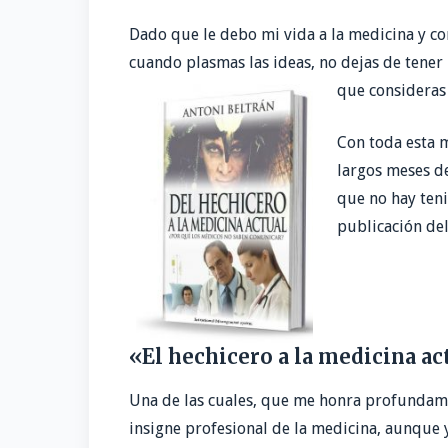
k
r
d
l
p
Dado que le debo mi vida a la medicina y c
I
a
cuando plasmas las ideas, no dejas de tener u
n
r
que consideras 
t
i
Con toda esta m
r
largos meses de
que no hay teni
publicación del
«El hechicero a la medicina ac
Una de las cuales, que me honra profundament
insigne profesional de la medicina, aunque y