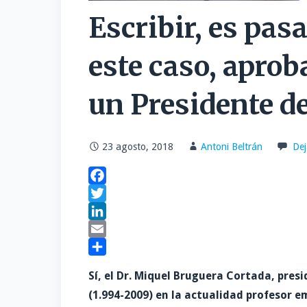
Escribir, es pas
este caso, aprob
un Presidente d
23 agosto, 2018
Antoni Beltrán
Dej
F
a
T
c
w
L
e
i
i
E
b
t
n
m
C
Sí, el Dr. Miquel Bruguera Cortada, pres
o
t
k
a
o
(1.994-2009) en la actualidad profesor e
o
e
e
i
m