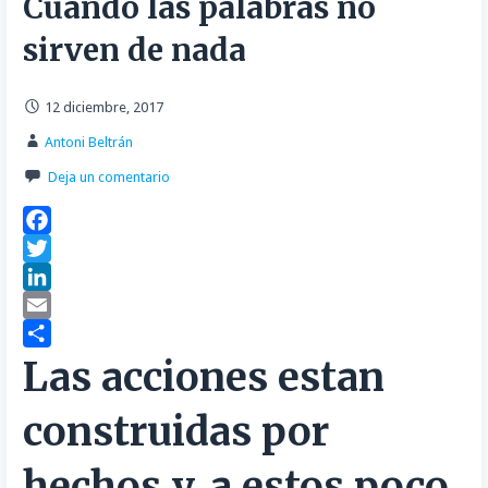
Cuando las palabras no
sirven de nada
12 diciembre, 2017
Antoni Beltrán
Deja un comentario
F
a
T
c
w
L
e
i
i
E
b
t
n
m
C
Las acciones estan
o
t
k
a
o
construidas por
o
e
e
i
m
k
r
d
l
p
hechos y, a estos poco
I
a