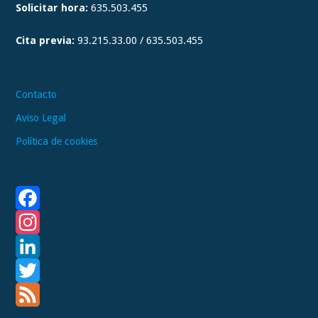
Solicitar hora:
635.503.455
r
a
Cita previa:
93.215.33.00 / 635.503.455
m
Contacto
Aviso Legal
Política de cookies
F
a
I
c
n
L
e
s
i
T