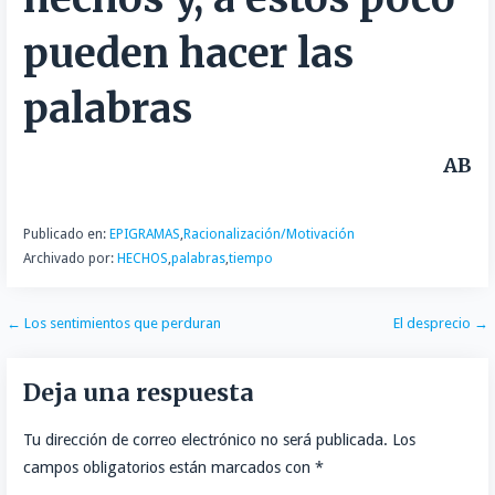
n
r
pueden hacer las
t
i
palabras
r
AB
Publicado en:
EPIGRAMAS
,
Racionalización/Motivación
Archivado por:
HECHOS
,
palabras
,
tiempo
Navegación
← Los sentimientos que perduran
El desprecio →
de
Deja una respuesta
entradas
Tu dirección de correo electrónico no será publicada.
Los
campos obligatorios están marcados con
*