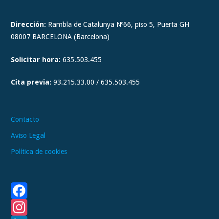
s
t
Dirección:
Rambla de Catalunya Nº66, piso 5, Puerta GH
a
08007 BARCELONA (Barcelona)
g
Solicitar hora:
635.503.455
r
a
Cita previa:
93.215.33.00 / 635.503.455
m
Contacto
Aviso Legal
Política de cookies
F