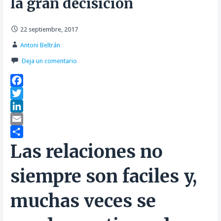
la gran decisición
22 septiembre, 2017
Antoni Beltrán
Deja un comentario
F
a
T
c
w
L
e
i
i
E
b
t
n
m
C
Las relaciones no
o
t
k
a
o
siempre son faciles y,
o
e
e
i
m
k
r
d
l
p
muchas veces se
I
a
n
r