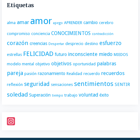
Etiquetas
amor
amar
cambio
alma
APRENDER
cerebro
apego
CONOCIMIENTOS
compromiso
conciencia
contradicción
corazón
esfuerzo
creencias
desprecio
destino
Despertar
FELICIDAD
inconsciente
miedo
futuro
estrellas
MIEDOS
objetivos
palabras
modelo mental
objetivo
oportunidad
pareja
recuerdos
razonamiento
pasión
Realidad
recuerdo
sentimientos
seguridad
SENTIR
reflexión
sensaciones
soledad
voluntad
Superación
éxito
trabajo
tiempo
I
n