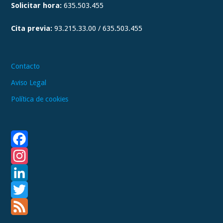
Solicitar hora:
635.503.455
r
a
Cita previa:
93.215.33.00 / 635.503.455
m
Contacto
Aviso Legal
Política de cookies
F
a
I
c
n
L
e
s
i
T