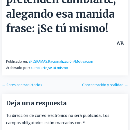
n
r
alegando esa manida
t
i
frase: ¡Se tú mismo!
r
AB
Publicado en:
EPIGRAMAS
,
Racionalización/Motivación
Archivado por:
cambiarte
,
se tú mismo
Navegación
← Seres contradictorios
Concentración y realidad →
de
Deja una respuesta
entradas
Tu dirección de correo electrónico no será publicada.
Los
campos obligatorios están marcados con
*