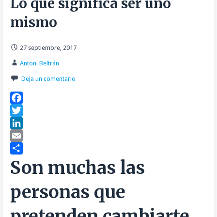
Lo que significa ser uno
mismo
27 septiembre, 2017
Antoni Beltrán
Deja un comentario
F
a
T
c
w
L
e
i
i
E
b
t
n
m
C
Son muchas las
o
t
k
a
o
personas que
o
e
e
i
m
k
r
d
l
p
pretenden cambiarte,
I
a