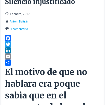
Silencio injustificado
17 enero, 2017
Antoni Beltrán
1 comentario
F
a
T
c
w
L
e
i
i
E
b
t
n
m
C
El motivo de que no
o
t
k
a
o
hablara era poque
o
e
e
i
m
k
r
d
l
p
sabia que en el
I
a
n
r