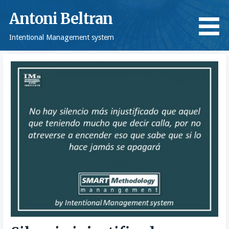
Saltar
Antoni Beltran
al
contenido
Intentional Management system