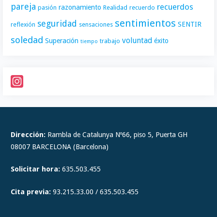
pareja
recuerdos
razonamiento
pasión
Realidad
recuerdo
sentimientos
seguridad
SENTIR
reflexión
sensaciones
soledad
voluntad
Superación
éxito
trabajo
tiempo
I
n
s
t
Dirección:
Rambla de Catalunya Nº66, piso 5, Puerta GH
a
08007 BARCELONA (Barcelona)
g
Solicitar hora:
635.503.455
r
a
Cita previa:
93.215.33.00 / 635.503.455
m