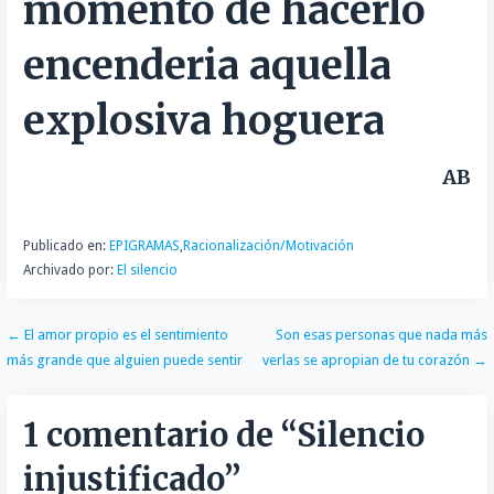
momento de hacerlo
t
i
encenderia aquella
r
explosiva hoguera
AB
Publicado en:
EPIGRAMAS
,
Racionalización/Motivación
Archivado por:
El silencio
Navegación
← El amor propio es el sentimiento
Son esas personas que nada más
más grande que alguien puede sentir
verlas se apropian de tu corazón →
de
entradas
1 comentario de
“Silencio
injustificado”