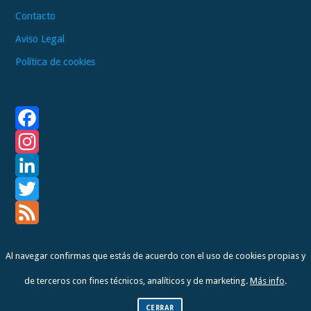
Contacto
Aviso Legal
Política de cookies
F
a
I
c
n
L
e
s
i
T
b
t
n
w
F
Al navegar confirmas que estás de acuerdo con el uso de cookies propias y
o
a
k
i
e
de terceros con fines técnicos, analíticos y de marketing.
Más info
.
o
g
e
t
e
Copyright © 2026 Antoni Beltran
k
r
d
t
d
CERRAR