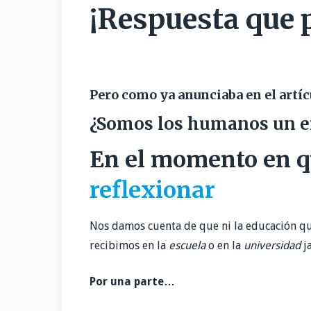
b
t
n
m
C
¡Respuesta que p
o
t
k
a
o
o
e
e
i
m
k
r
d
l
p
I
a
Pero como ya anunciaba en el artíc
n
r
t
¿Somos los humanos un er
i
r
En el momento en q
reflexionar
Nos damos cuenta de que ni la educación que
recibimos en la
escuela
o en la
universidad
ja
Por una parte…