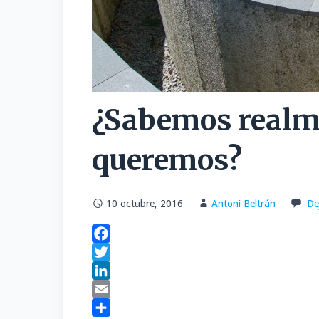
¿Sabemos realme
queremos?
10 octubre, 2016
Antoni Beltrán
De
F
a
T
c
w
L
e
i
i
E