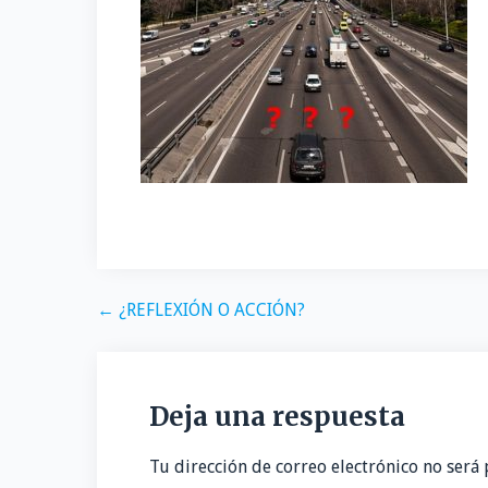
o
t
k
a
o
o
e
e
i
m
k
r
d
l
p
I
a
n
r
t
i
r
Navegación
← ¿REFLEXIÓN O ACCIÓN?
de
entradas
Deja una respuesta
Tu dirección de correo electrónico no será 