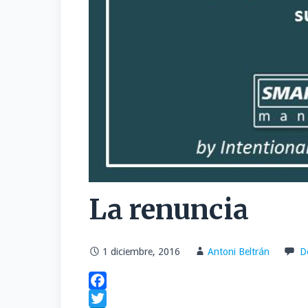
La renuncia
1 diciembre, 2016
Antoni Beltrán
D
F