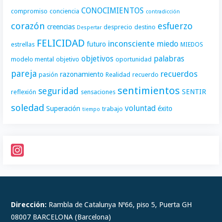
CONOCIMIENTOS
compromiso
conciencia
contradicción
corazón
esfuerzo
creencias
desprecio
destino
Despertar
FELICIDAD
inconsciente
miedo
futuro
estrellas
MIEDOS
objetivos
palabras
modelo mental
objetivo
oportunidad
pareja
recuerdos
razonamiento
pasión
Realidad
recuerdo
sentimientos
seguridad
SENTIR
reflexión
sensaciones
soledad
voluntad
Superación
éxito
trabajo
tiempo
I
n
s
t
Dirección:
Rambla de Catalunya Nº66, piso 5, Puerta GH
a
08007 BARCELONA (Barcelona)