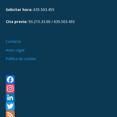
g
Solicitar hora:
635.503.455
r
a
Cita previa:
93.215.33.00 / 635.503.455
m
Contacto
Aviso Legal
Política de cookies
F
a
I
c
n
L
e
s
i
T