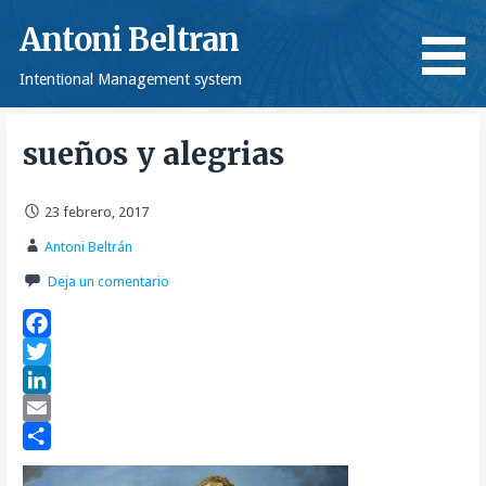
Saltar
Antoni Beltran
al
contenido
Intentional Management system
sueños y alegrias
23 febrero, 2017
Antoni Beltrán
Deja un comentario
F
a
T
c
w
L
e
i
i
E
b
t
n
m
C