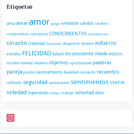
Etiquetas
amor
amar
cambio
alma
APRENDER
cerebro
apego
CONOCIMIENTOS
compromiso
conciencia
contradicción
corazón
esfuerzo
creencias
desprecio
destino
Despertar
FELICIDAD
inconsciente
miedo
futuro
estrellas
MIEDOS
objetivos
palabras
modelo mental
objetivo
oportunidad
pareja
recuerdos
razonamiento
pasión
Realidad
recuerdo
sentimientos
seguridad
SENTIR
reflexión
sensaciones
soledad
voluntad
Superación
éxito
trabajo
tiempo
I
n