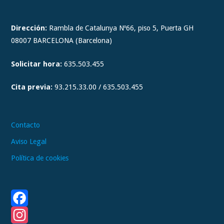
s
t
Dirección:
Rambla de Catalunya Nº66, piso 5, Puerta GH
a
08007 BARCELONA (Barcelona)
g
Solicitar hora:
635.503.455
r
a
Cita previa:
93.215.33.00 / 635.503.455
m
Contacto
Aviso Legal
Política de cookies
F