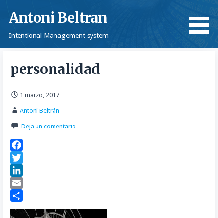
Saltar
Antoni Beltran
al
contenido
Intentional Management system
personalidad
1 marzo, 2017
Antoni Beltrán
Deja un comentario
F
a
T
c
w
L
e
i
i
E
b
t
n
m
C