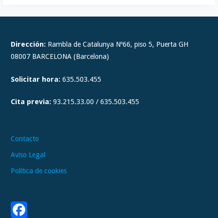
I
n
s
t
Dirección:
Rambla de Catalunya Nº66, piso 5, Puerta GH
a
08007 BARCELONA (Barcelona)
g
Solicitar hora:
635.503.455
r
a
Cita previa:
93.215.33.00 / 635.503.455
m
Contacto
Aviso Legal
Política de cookies