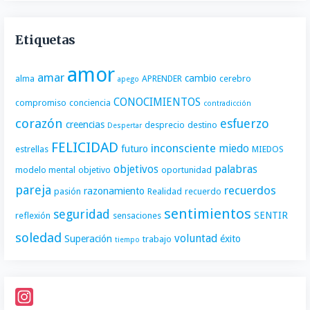
Etiquetas
amor
amar
cambio
alma
APRENDER
cerebro
apego
CONOCIMIENTOS
compromiso
conciencia
contradicción
corazón
esfuerzo
creencias
desprecio
destino
Despertar
FELICIDAD
inconsciente
miedo
futuro
estrellas
MIEDOS
objetivos
palabras
modelo mental
objetivo
oportunidad
pareja
recuerdos
razonamiento
pasión
Realidad
recuerdo
sentimientos
seguridad
SENTIR
reflexión
sensaciones
soledad
voluntad
Superación
éxito
trabajo
tiempo