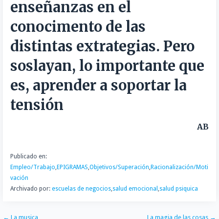
t
enseñanzas en el
i
conocimento de las
r
distintas extrategias. Pero
soslayan, lo importante que
es, aprender a soportar la
tensión
AB
Publicado en:
Empleo/Trabajo
,
EPIGRAMAS
,
Objetivos/Superación
,
Racionalización/Moti
vación
Archivado por:
escuelas de negocios
,
salud emocional
,
salud psiquica
← La musica
La magia de las cosas →