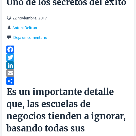
Uno de los secretos del éxito
22 noviembre, 2017
Antoni Beltrán
Deja un comentario
F
a
T
c
w
L
e
i
i
E
b
t
n
m
C
Es un importante detalle
o
t
k
a
o
que, las escuelas de
o
e
e
i
m
k
r
d
l
p
negocios tienden a ignorar,
I
a
basando todas sus
n
r