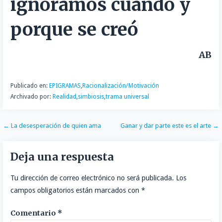
ignoramos cuando y
t
i
porque se creó
r
AB
Publicado en:
EPIGRAMAS
,
Racionalización/Motivación
Archivado por:
Realidad
,
simbiosis
,
trama universal
Navegación
← La desesperación de quien ama
Ganar y dar parte este es el arte →
de
Deja una respuesta
entradas
Tu dirección de correo electrónico no será publicada.
Los
campos obligatorios están marcados con
*
Comentario
*