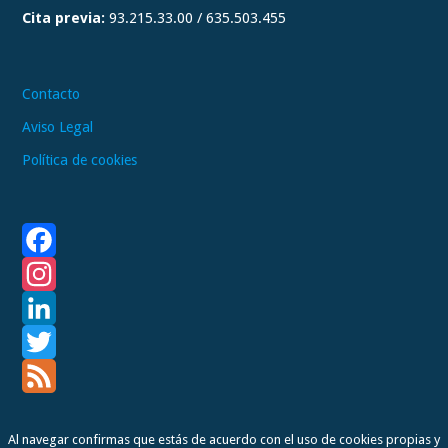
Cita previa:
93.215.33.00 / 635.503.455
m
Contacto
Aviso Legal
Política de cookies
F
a
I
c
n
L
e
s
i
T
b
t
n
w
F
Al navegar confirmas que estás de acuerdo con el uso de cookies propias y
o
a
k
i
e