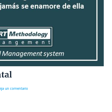
tal
eja un comentario