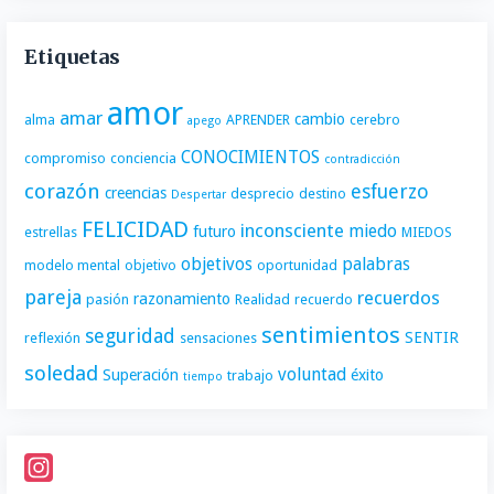
Etiquetas
amor
amar
cambio
alma
APRENDER
cerebro
apego
CONOCIMIENTOS
compromiso
conciencia
contradicción
corazón
esfuerzo
creencias
desprecio
destino
Despertar
FELICIDAD
inconsciente
miedo
futuro
estrellas
MIEDOS
objetivos
palabras
modelo mental
objetivo
oportunidad
pareja
recuerdos
razonamiento
pasión
Realidad
recuerdo
sentimientos
seguridad
SENTIR
reflexión
sensaciones
soledad
voluntad
Superación
éxito
trabajo
tiempo