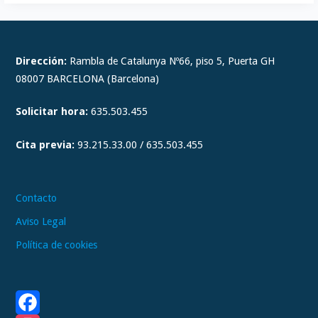
I
n
s
t
Dirección:
Rambla de Catalunya Nº66, piso 5, Puerta GH
a
08007 BARCELONA (Barcelona)
g
Solicitar hora:
635.503.455
r
a
Cita previa:
93.215.33.00 / 635.503.455
m
Contacto
Aviso Legal
Política de cookies