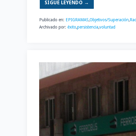
SIGUE LEYENDO →
Publicado en:
EPIGRAMAS
,
Objetivos/Superación
,
Rac
Archivado por:
éxito
,
persistencia
,
voluntad