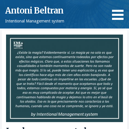
Saltar
Antoni Beltran
al
contenido
Intentional Management system