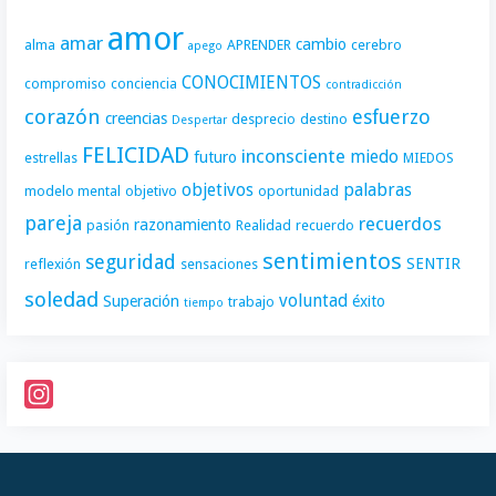
amor
amar
cambio
alma
APRENDER
cerebro
apego
CONOCIMIENTOS
compromiso
conciencia
contradicción
corazón
esfuerzo
creencias
desprecio
destino
Despertar
FELICIDAD
inconsciente
miedo
futuro
estrellas
MIEDOS
objetivos
palabras
modelo mental
objetivo
oportunidad
pareja
recuerdos
razonamiento
pasión
Realidad
recuerdo
sentimientos
seguridad
SENTIR
reflexión
sensaciones
soledad
voluntad
Superación
éxito
trabajo
tiempo
I
n
s