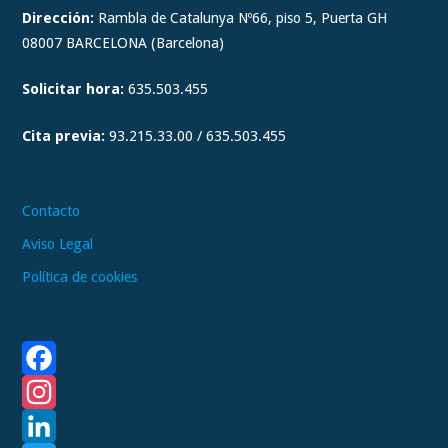
t
Dirección:
Rambla de Catalunya Nº66, piso 5, Puerta GH
a
08007 BARCELONA (Barcelona)
g
Solicitar hora:
635.503.455
r
a
Cita previa:
93.215.33.00 / 635.503.455
m
Contacto
Aviso Legal
Política de cookies
F
a
I