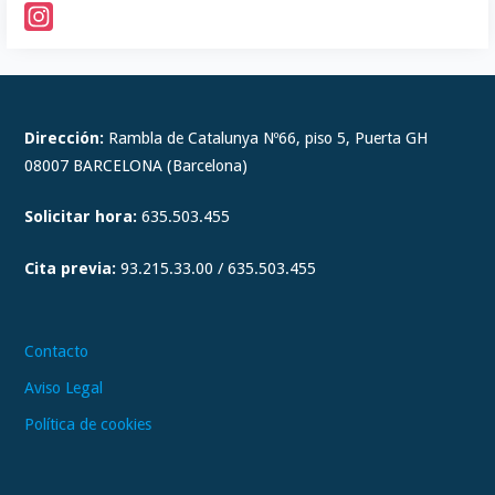
I
n
s
t
Dirección:
Rambla de Catalunya Nº66, piso 5, Puerta GH
a
08007 BARCELONA (Barcelona)
g
Solicitar hora:
635.503.455
r
a
Cita previa:
93.215.33.00 / 635.503.455
m
Contacto
Aviso Legal
Política de cookies