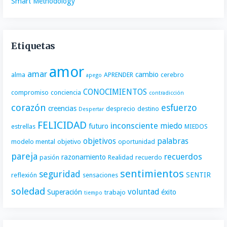
Smart Methodology
Etiquetas
amor
amar
cambio
alma
APRENDER
cerebro
apego
CONOCIMIENTOS
compromiso
conciencia
contradicción
corazón
esfuerzo
creencias
desprecio
destino
Despertar
FELICIDAD
inconsciente
miedo
futuro
estrellas
MIEDOS
objetivos
palabras
modelo mental
objetivo
oportunidad
pareja
recuerdos
razonamiento
pasión
Realidad
recuerdo
sentimientos
seguridad
SENTIR
reflexión
sensaciones
soledad
voluntad
Superación
éxito
trabajo
tiempo