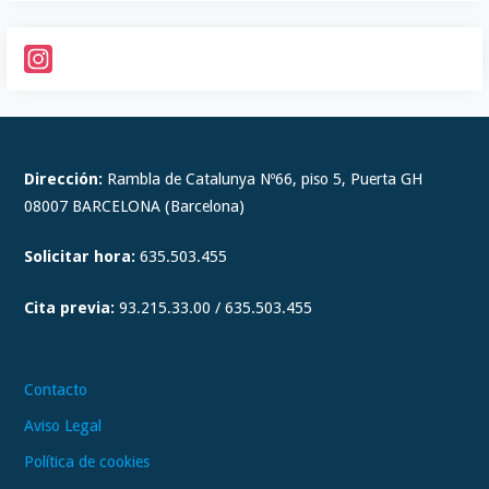
I
n
s
t
Dirección:
Rambla de Catalunya Nº66, piso 5, Puerta GH
a
08007 BARCELONA (Barcelona)
g
Solicitar hora:
635.503.455
r
a
Cita previa:
93.215.33.00 / 635.503.455
m
Contacto
Aviso Legal
Política de cookies