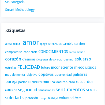
Sin categoría
Smart Methodology
Etiquetas
amor
amar
cambio
alma
APRENDER
cerebro
apego
CONOCIMIENTOS
compromiso
conciencia
contradicción
corazón
esfuerzo
creencias
desprecio
destino
Despertar
FELICIDAD
inconsciente
miedo
futuro
estrellas
MIEDOS
objetivos
palabras
modelo mental
objetivo
oportunidad
pareja
recuerdos
razonamiento
pasión
Realidad
recuerdo
sentimientos
seguridad
SENTIR
reflexión
sensaciones
soledad
voluntad
Superación
éxito
trabajo
tiempo