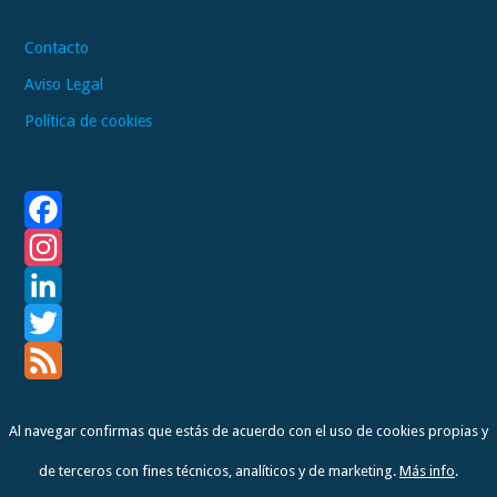
Contacto
Aviso Legal
Política de cookies
F
a
I
c
n
L
e
s
i
T
b
t
n
w
F
Al navegar confirmas que estás de acuerdo con el uso de cookies propias y
o
a
k
i
e
de terceros con fines técnicos, analíticos y de marketing.
Más info
.
o
g
e
t
e
Copyright © 2026 Antoni Beltran