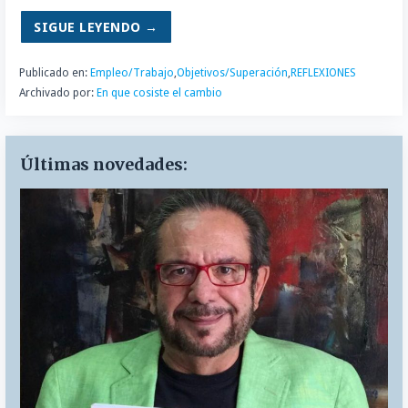
SIGUE LEYENDO →
Publicado en:
Empleo/Trabajo
,
Objetivos/Superación
,
REFLEXIONES
Archivado por:
En que cosiste el cambio
Últimas novedades: