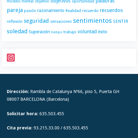
objetivos
palabras
modelo mental
objetivo
oportunidad
pareja
recuerdos
razonamiento
pasión
Realidad
recuerdo
sentimientos
seguridad
SENTIR
reflexión
sensaciones
soledad
voluntad
Superación
éxito
trabajo
tiempo
I
n
s
t
Dirección:
Rambla de Catalunya Nº66, piso 5, Puerta GH
a
08007 BARCELONA (Barcelona)
g
Solicitar hora:
635.503.455
r
a
Cita previa:
93.215.33.00 / 635.503.455
m