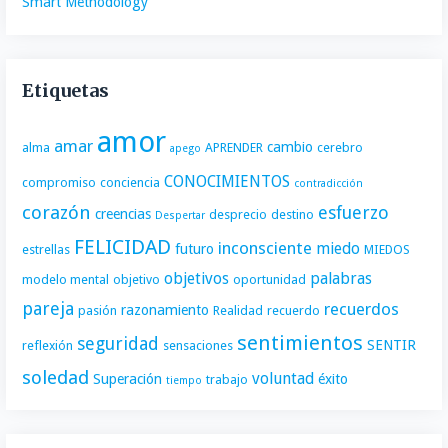
Smart Methodology
Etiquetas
amor
amar
cambio
alma
APRENDER
cerebro
apego
CONOCIMIENTOS
compromiso
conciencia
contradicción
corazón
esfuerzo
creencias
desprecio
destino
Despertar
FELICIDAD
inconsciente
miedo
futuro
estrellas
MIEDOS
objetivos
palabras
modelo mental
objetivo
oportunidad
pareja
recuerdos
razonamiento
pasión
Realidad
recuerdo
sentimientos
seguridad
SENTIR
reflexión
sensaciones
soledad
voluntad
Superación
éxito
trabajo
tiempo