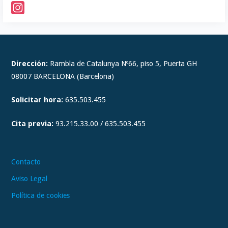
I
n
s
t
Dirección:
Rambla de Catalunya Nº66, piso 5, Puerta GH
a
08007 BARCELONA (Barcelona)
g
Solicitar hora:
635.503.455
r
a
Cita previa:
93.215.33.00 / 635.503.455
m
Contacto
Aviso Legal
Política de cookies