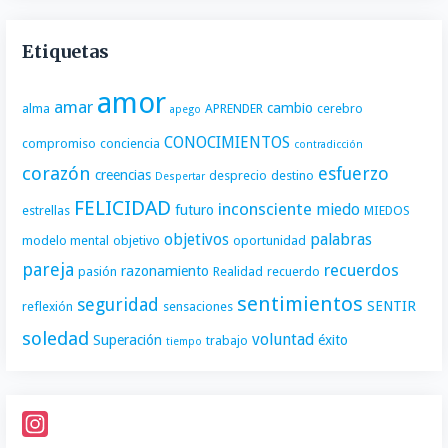
Etiquetas
amor
amar
cambio
alma
APRENDER
cerebro
apego
CONOCIMIENTOS
compromiso
conciencia
contradicción
corazón
esfuerzo
creencias
desprecio
destino
Despertar
FELICIDAD
inconsciente
miedo
futuro
estrellas
MIEDOS
objetivos
palabras
modelo mental
objetivo
oportunidad
pareja
recuerdos
razonamiento
pasión
Realidad
recuerdo
sentimientos
seguridad
SENTIR
reflexión
sensaciones
soledad
voluntad
Superación
éxito
trabajo
tiempo