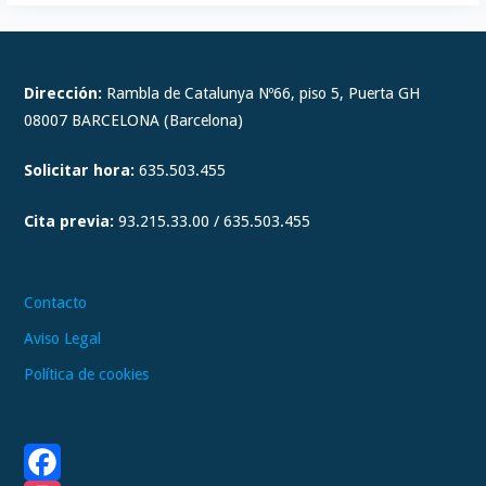
I
n
s
t
Dirección:
Rambla de Catalunya Nº66, piso 5, Puerta GH
a
08007 BARCELONA (Barcelona)
g
Solicitar hora:
635.503.455
r
a
Cita previa:
93.215.33.00 / 635.503.455
m
Contacto
Aviso Legal
Política de cookies