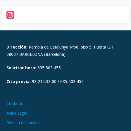
I
n
s
t
Dirección:
Rambla de Catalunya Nº66, piso 5, Puerta GH
a
08007 BARCELONA (Barcelona)
g
Solicitar hora:
635.503.455
r
a
Cita previa:
93.215.33.00 / 635.503.455
m
Contacto
Aviso Legal
Política de cookies