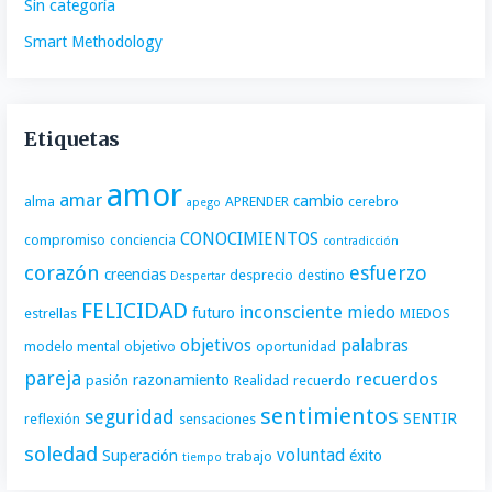
Sin categoría
Smart Methodology
Etiquetas
amor
amar
cambio
alma
APRENDER
cerebro
apego
CONOCIMIENTOS
compromiso
conciencia
contradicción
corazón
esfuerzo
creencias
desprecio
destino
Despertar
FELICIDAD
inconsciente
miedo
futuro
estrellas
MIEDOS
objetivos
palabras
modelo mental
objetivo
oportunidad
pareja
recuerdos
razonamiento
pasión
Realidad
recuerdo
sentimientos
seguridad
SENTIR
reflexión
sensaciones
soledad
voluntad
Superación
éxito
trabajo
tiempo