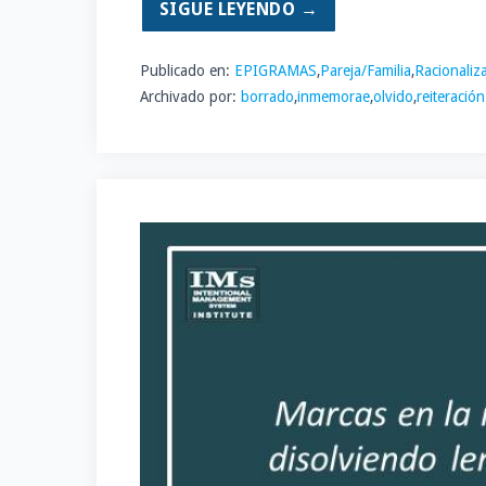
SIGUE LEYENDO →
Publicado en:
EPIGRAMAS
,
Pareja/Familia
,
Racionaliz
Archivado por:
borrado
,
inmemorae
,
olvido
,
reiteració