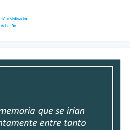
ación/Motivación
n del daño