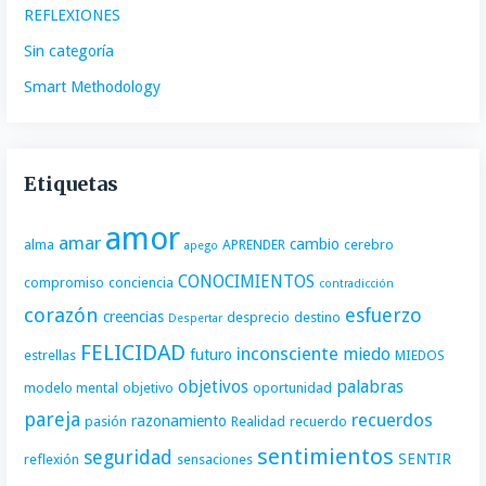
REFLEXIONES
Sin categoría
Smart Methodology
Etiquetas
amor
amar
cambio
alma
APRENDER
cerebro
apego
CONOCIMIENTOS
compromiso
conciencia
contradicción
corazón
esfuerzo
creencias
desprecio
destino
Despertar
FELICIDAD
inconsciente
miedo
futuro
estrellas
MIEDOS
objetivos
palabras
modelo mental
objetivo
oportunidad
pareja
recuerdos
razonamiento
pasión
Realidad
recuerdo
sentimientos
seguridad
SENTIR
reflexión
sensaciones