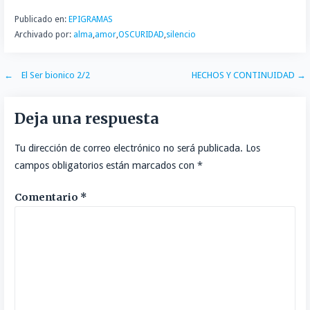
t
i
Publicado en:
EPIGRAMAS
Archivado por:
alma
,
amor
,
OSCURIDAD
,
silencio
r
Navegación
← El Ser bionico 2/2
HECHOS Y CONTINUIDAD →
de
Deja una respuesta
entradas
Tu dirección de correo electrónico no será publicada.
Los
campos obligatorios están marcados con
*
Comentario
*