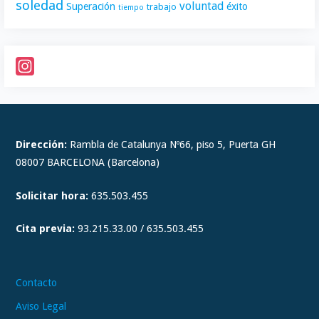
soledad
voluntad
Superación
éxito
trabajo
tiempo
I
n
s
t
Dirección:
Rambla de Catalunya Nº66, piso 5, Puerta GH
a
08007 BARCELONA (Barcelona)
g
Solicitar hora:
635.503.455
r
a
Cita previa:
93.215.33.00 / 635.503.455
m
Contacto
Aviso Legal