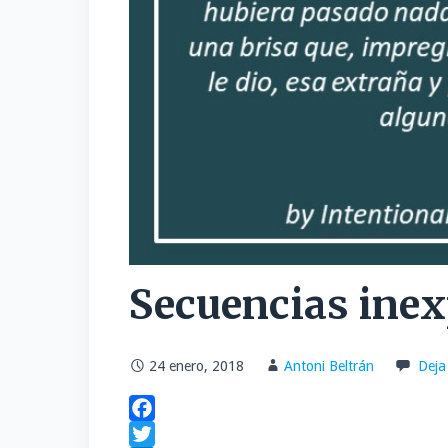
Secuencias inex
24 enero, 2018
Antoni Beltrán
Deja
F