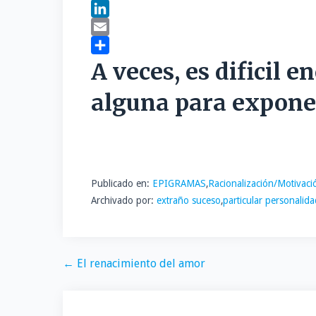
a
T
c
w
L
e
i
i
E
b
t
n
m
C
A veces, es dificil 
o
t
k
a
o
alguna para exponer
o
e
e
i
m
k
r
d
l
p
I
a
n
r
t
Publicado en:
EPIGRAMAS
,
Racionalización/Motivaci
i
Archivado por:
extraño suceso
,
particular personalida
r
Navegación
← El renacimiento del amor
de