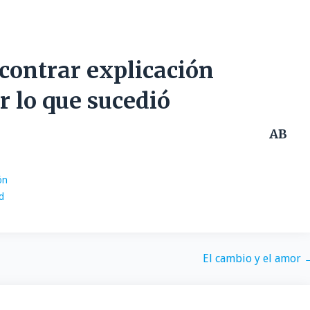
encontrar explicación
 lo que sucedió
AB
ón
d
El cambio y el amor 