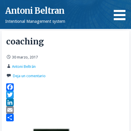
Saltar
Antoni Beltran
al
contenido
Intentional Management system
coaching
30 marzo, 2017
Antoni Beltrán
Deja un comentario
F
a
T
c
w
L
e
i
i
E
b
t
n
m
C