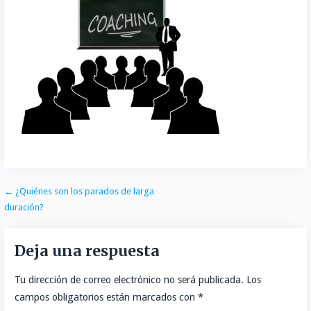
o
t
k
a
o
o
e
e
i
m
k
r
d
l
p
I
a
n
r
t
i
r
Navegación
← ¿Quiénes son los parados de larga
duración?
de
entradas
Deja una respuesta
Tu dirección de correo electrónico no será publicada.
Los
campos obligatorios están marcados con
*