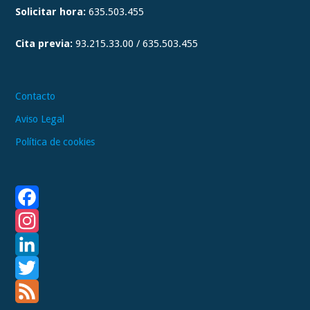
Solicitar hora:
635.503.455
r
a
Cita previa:
93.215.33.00 / 635.503.455
m
Contacto
Aviso Legal
Política de cookies
F
a
I
c
n
L
e
s
i
T