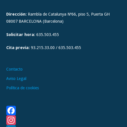
s
t
Dirección:
Rambla de Catalunya Nº66, piso 5, Puerta GH
a
08007 BARCELONA (Barcelona)
g
Solicitar hora:
635.503.455
r
a
Cita previa:
93.215.33.00 / 635.503.455
m
Contacto
Aviso Legal
Política de cookies
F