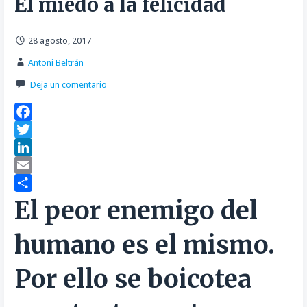
El miedo a la felicidad
28 agosto, 2017
Antoni Beltrán
Deja un comentario
F
a
T
c
w
L
e
i
i
E
b
t
n
m
C
El peor enemigo del
o
t
k
a
o
humano es el mismo.
o
e
e
i
m
k
r
d
l
p
Por ello se boicotea
I
a
n
r