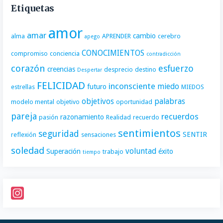
Etiquetas
amor
amar
cambio
alma
APRENDER
cerebro
apego
CONOCIMIENTOS
compromiso
conciencia
contradicción
corazón
esfuerzo
creencias
desprecio
destino
Despertar
FELICIDAD
inconsciente
miedo
futuro
estrellas
MIEDOS
objetivos
palabras
modelo mental
objetivo
oportunidad
pareja
recuerdos
razonamiento
pasión
Realidad
recuerdo
sentimientos
seguridad
SENTIR
reflexión
sensaciones
soledad
voluntad
Superación
éxito
trabajo
tiempo
I
n