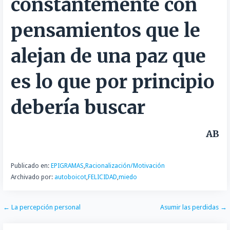
constantemente con
t
i
pensamientos que le
r
alejan de una paz que
es lo que por principio
debería buscar
AB
Publicado en:
EPIGRAMAS
,
Racionalización/Motivación
Archivado por:
autoboicot
,
FELICIDAD
,
miedo
Navegación
← La percepción personal
Asumir las perdidas →
de