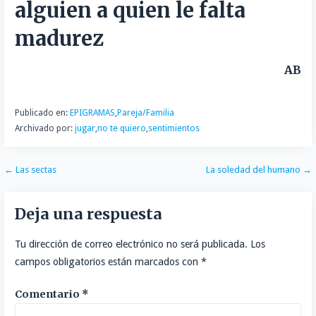
t
alguien a quien le falta
i
madurez
r
AB
Publicado en:
EPIGRAMAS
,
Pareja/Familia
Archivado por:
jugar
,
no te quiero
,
sentimientos
Navegación
← Las sectas
La soledad del humano →
de
Deja una respuesta
entradas
Tu dirección de correo electrónico no será publicada.
Los
campos obligatorios están marcados con
*
Comentario
*