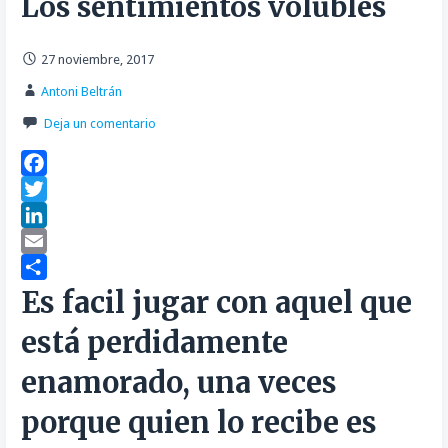
Los sentimientos volubles
27 noviembre, 2017
Antoni Beltrán
Deja un comentario
F
a
T
c
w
L
e
i
i
E
b
t
n
m
C
Es facil jugar con aquel que
o
t
k
a
o
está perdidamente
o
e
e
i
m
k
r
d
l
p
enamorado, una veces
I
a
porque quien lo recibe es
n
r