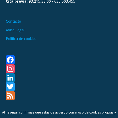
Cita previa:
93.215.33.00 / 635.503.455
m
Contacto
Aviso Legal
Política de cookies
F
a
I
c
n
L
e
s
i
T
b
t
n
w
F
Al navegar confirmas que estás de acuerdo con el uso de cookies propias y
o
a
k
i
e