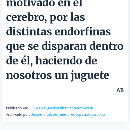
motivado en el
t
i
cerebro, por las
r
distintas endorfinas
que se disparan dentro
de él, haciendo de
nosotros un juguete
AB
Publicado en:
EPIGRAMAS
,
Racionalización/Motivación
Archivado por:
Despertar
,
obsesiones
,
preocupaciones
,
sueño