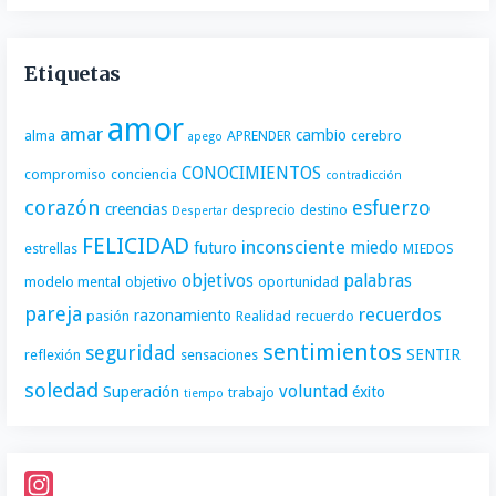
Etiquetas
amor
amar
cambio
alma
APRENDER
cerebro
apego
CONOCIMIENTOS
compromiso
conciencia
contradicción
corazón
esfuerzo
creencias
desprecio
destino
Despertar
FELICIDAD
inconsciente
miedo
futuro
estrellas
MIEDOS
objetivos
palabras
modelo mental
objetivo
oportunidad
pareja
recuerdos
razonamiento
pasión
Realidad
recuerdo
sentimientos
seguridad
SENTIR
reflexión
sensaciones
soledad
voluntad
Superación
éxito
trabajo
tiempo