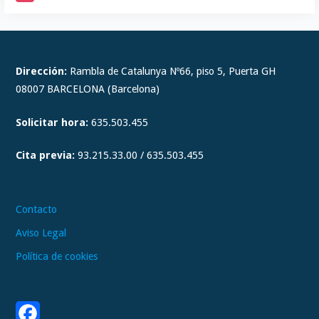
I
n
s
t
Dirección:
Rambla de Catalunya Nº66, piso 5, Puerta GH
a
08007 BARCELONA (Barcelona)
g
Solicitar hora:
635.503.455
r
a
Cita previa:
93.215.33.00 / 635.503.455
m
Contacto
Aviso Legal
Política de cookies