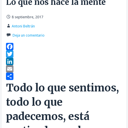
Lo que nos hace la mente
8 septiembre, 2017
Antoni Beltrán
Deja un comentario
F
a
T
c
w
L
e
i
i
E
b
t
n
m
C
Todo lo que sentimos,
o
t
k
a
o
todo lo que
o
e
e
i
m
k
r
d
l
p
padecemos, está
I
a
n
r