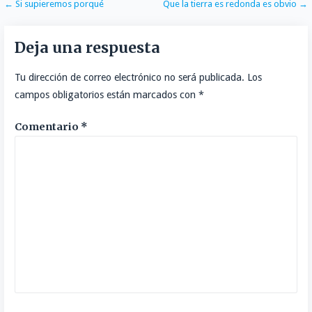
Navegación
← Si supieremos porqué
Que la tierra es redonda es obvio →
de
Deja una respuesta
entradas
Tu dirección de correo electrónico no será publicada.
Los
campos obligatorios están marcados con
*
Comentario
*