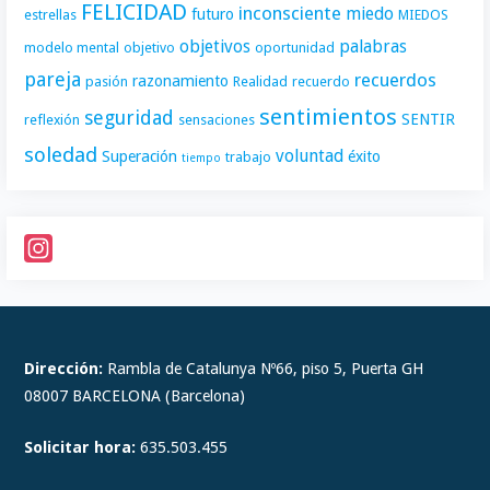
FELICIDAD
inconsciente
miedo
futuro
estrellas
MIEDOS
objetivos
palabras
modelo mental
objetivo
oportunidad
pareja
recuerdos
razonamiento
pasión
Realidad
recuerdo
sentimientos
seguridad
SENTIR
reflexión
sensaciones
soledad
voluntad
Superación
éxito
trabajo
tiempo
I
n
s
t
Dirección:
Rambla de Catalunya Nº66, piso 5, Puerta GH
a
08007 BARCELONA (Barcelona)
g
Solicitar hora:
635.503.455
r
a