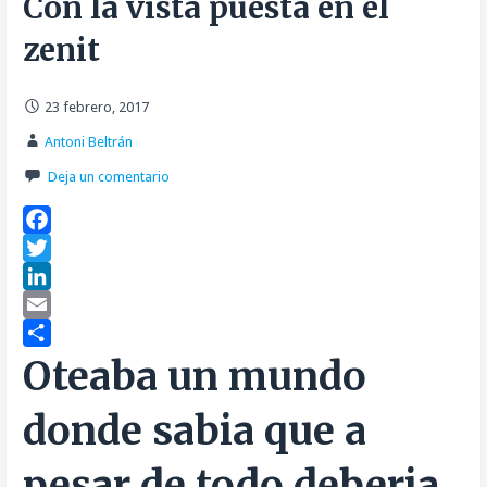
Con la vista puesta en el
zenit
23 febrero, 2017
Antoni Beltrán
Deja un comentario
F
a
T
c
w
L
e
i
i
E
b
t
n
m
C
Oteaba un mundo
o
t
k
a
o
donde sabia que a
o
e
e
i
m
k
r
d
l
p
pesar de todo deberia
I
a