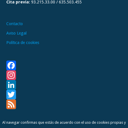
Cita previa:
93.215.33.00 / 635.503.455
m
Contacto
Aviso Legal
Política de cookies
F
a
I
c
n
L
e
s
i
T
b
t
n
w
F
Al navegar confirmas que estás de acuerdo con el uso de cookies propias y
o
a
k
i
e