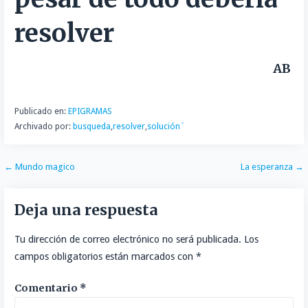
n
r
resolver
t
i
r
AB
Publicado en:
EPIGRAMAS
Archivado por:
busqueda
,
resolver
,
solución´
Navegación
← Mundo magico
La esperanza →
de
Deja una respuesta
entradas
Tu dirección de correo electrónico no será publicada.
Los
campos obligatorios están marcados con
*
Comentario
*