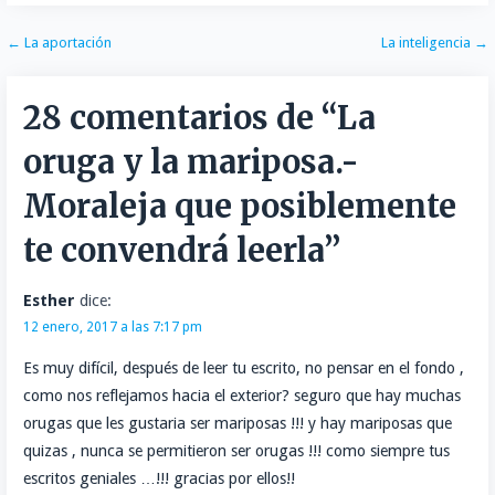
Navegación
← La aportación
La inteligencia →
de
28 comentarios de
“La
entradas
oruga y la mariposa.-
Moraleja que posiblemente
te convendrá leerla”
Esther
dice:
12 enero, 2017 a las 7:17 pm
Es muy difícil, después de leer tu escrito, no pensar en el fondo ,
como nos reflejamos hacia el exterior? seguro que hay muchas
orugas que les gustaria ser mariposas !!! y hay mariposas que
quizas , nunca se permitieron ser orugas !!! como siempre tus
escritos geniales …!!! gracias por ellos!!