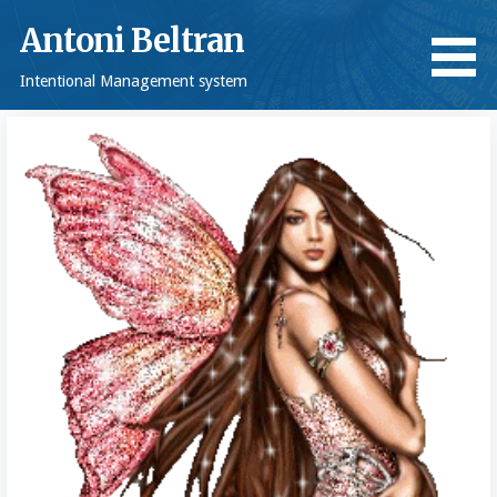
Saltar
Antoni Beltran
al
contenido
Intentional Management system