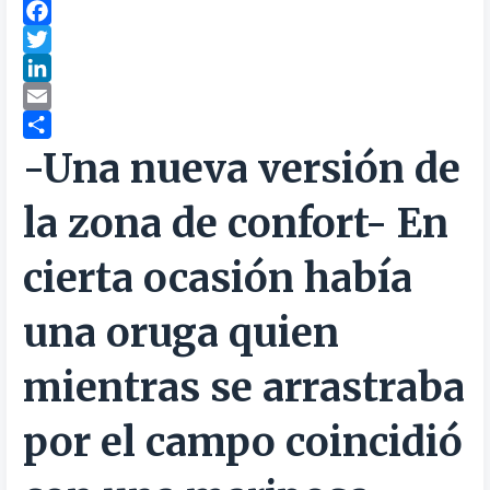
F
a
T
c
w
L
e
i
i
E
b
t
n
m
C
-Una nueva versión de
o
t
k
a
o
la zona de confort-
En
o
e
e
i
m
k
r
d
l
p
cierta ocasión había
I
a
n
r
una oruga quien
t
i
mientras se arrastraba
r
por el campo coincidió