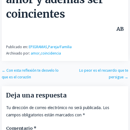
n
r
coincientes
t
i
r
AB
Publicado en:
EPIGRAMAS
,
Pareja/Familia
Archivado por:
amor
,
coincidencia
Navegación
← Con esta reflexión te desvelo lo
Lo peor es el recuerdo que te
que es el corazón
persigue →
de
entradas
Deja una respuesta
Tu dirección de correo electrónico no será publicada.
Los
campos obligatorios están marcados con
*
Comentario
*