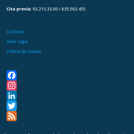
a
Cita previa:
93.215.33.00 / 635.503.455
m
Contacto
Aviso Legal
Política de cookies
F
a
I
c
n
L
e
s
i
T
b
t
n
w
F