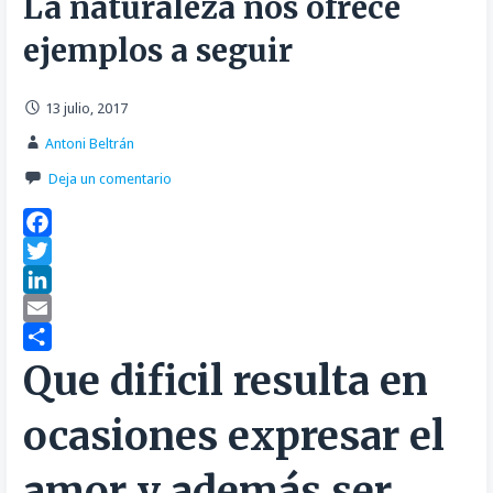
La naturaleza nos ofrece
ejemplos a seguir
13 julio, 2017
Antoni Beltrán
Deja un comentario
F
a
T
c
w
L
e
i
i
E
b
t
n
m
C
Que dificil resulta en
o
t
k
a
o
ocasiones expresar el
o
e
e
i
m
k
r
d
l
p
amor y además ser
I
a