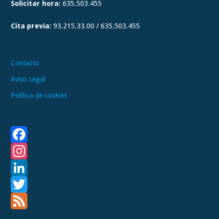
Solicitar hora:
635.503.455
r
a
Cita previa:
93.215.33.00 / 635.503.455
m
Contacto
Aviso Legal
Política de cookies
F
a
I
c
n
L
e
s
i
T
b
t
n
w
F