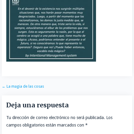
o
t
k
a
o
o
e
e
i
m
k
r
d
l
p
I
a
n
r
t
i
r
Navegación
← La magia de las cosas
de
Deja una respuesta
entradas
Tu dirección de correo electrónico no será publicada.
Los
campos obligatorios están marcados con
*