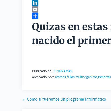
a
T
c
w
L
e
i
i
E
b
t
n
m
C
Quizas en estas
o
t
k
a
o
o
e
e
i
m
nacido el primer
k
r
d
l
p
I
a
n
r
t
i
Publicado en:
EPIGRAMAS
r
Archivado por:
atómos
,
fallos multiorganicos
,
inmortal
Navegación
← Como si fueramos un programa informatico