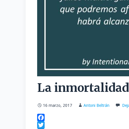
La inmortalidad
16 marzo, 2017
Antoni Beltrán
Dej
F