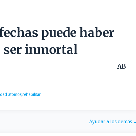
 fechas puede haber
 ser inmortal
AB
idad atomos
,
rehabilitar
Ayudar a los demás 