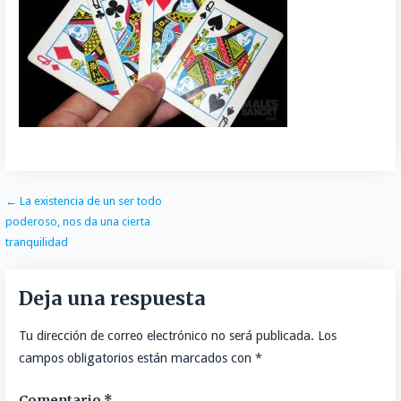
o
t
k
a
o
o
e
e
i
m
k
r
d
l
p
I
a
n
r
t
i
r
Navegación
← La existencia de un ser todo
poderoso, nos da una cierta
de
tranquilidad
entradas
Deja una respuesta
Tu dirección de correo electrónico no será publicada.
Los
campos obligatorios están marcados con
*
Comentario
*