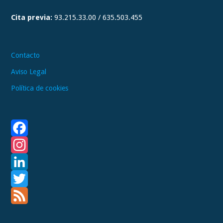
a
Cita previa:
93.215.33.00 / 635.503.455
m
Contacto
Aviso Legal
Política de cookies
F
a
I
c
n
L
e
s
i
T
b
t
n
w
F