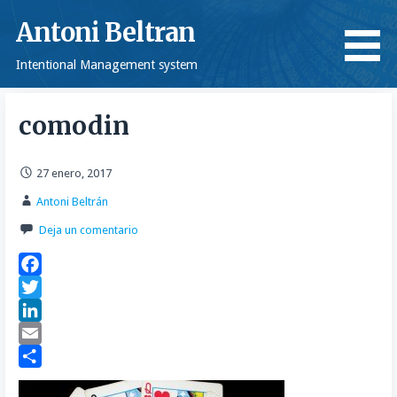
Saltar
Antoni Beltran
al
contenido
Intentional Management system
comodin
27 enero, 2017
Antoni Beltrán
Deja un comentario
F
a
T
c
w
L
e
i
i
E
b
t
n
m
C