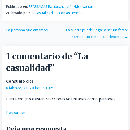
t
Publicado en:
EPIGRAMAS
,
Racionalización/Motivación
i
Archivado por:
La casualidad
,
las consecuencias
r
Navegación
← La persona que amamos
La suerte puede llegar a ser un factor
hereditario o no, de ti depende →
de
entradas
1 comentario de
“La
casualidad”
Consuelo
dice:
8 febrero, 2017 a las 9:31 am
Bien.Pero ¿no existen reacciones voluntarias como persona?
Responder
Deja una respuesta