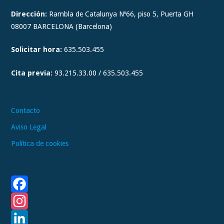
t
Dirección:
Rambla de Catalunya Nº66, piso 5, Puerta GH
a
08007 BARCELONA (Barcelona)
g
Solicitar hora:
635.503.455
r
a
Cita previa:
93.215.33.00 / 635.503.455
m
Contacto
Aviso Legal
Política de cookies
F
a
I