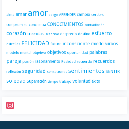
amor
amar
cambio
alma
APRENDER
cerebro
apego
CONOCIMIENTOS
compromiso
conciencia
contradicción
corazón
esfuerzo
creencias
desprecio
destino
Despertar
FELICIDAD
inconsciente
miedo
futuro
estrellas
MIEDOS
objetivos
palabras
modelo mental
objetivo
oportunidad
pareja
recuerdos
razonamiento
pasión
Realidad
recuerdo
sentimientos
seguridad
SENTIR
reflexión
sensaciones
soledad
voluntad
Superación
éxito
trabajo
tiempo
I
n
s