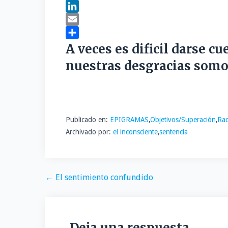
a
T
c
w
L
e
i
i
E
b
t
n
m
C
A veces es dificil darse c
o
t
k
a
o
nuestras desgracias som
o
e
e
i
m
k
r
d
l
p
I
a
n
r
Publicado en:
EPIGRAMAS
,
Objetivos/Superación
,
Rac
t
Archivado por:
el inconsciente
,
sentencia
i
r
Navegación
← El sentimiento confundido
de
entradas
Deja una respuesta