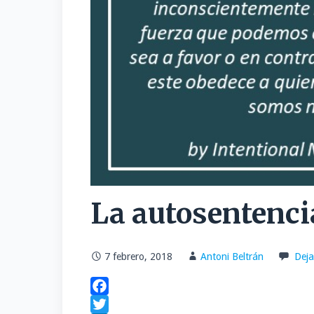
La autosentenci
7 febrero, 2018
Antoni Beltrán
Deja
F